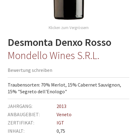
Skip
to
the
Desmonta Denxo Rosso
beginning
of
Mondello Wines S.R.L.
the
images
Bewertung schreiben
gallery
Traubensorten: 70% Merlot, 15% Cabernet Sauvignon,
15% "Segreto dell'Enologo"
Mehr
2013
Informationen
Veneto
IGT
0,75