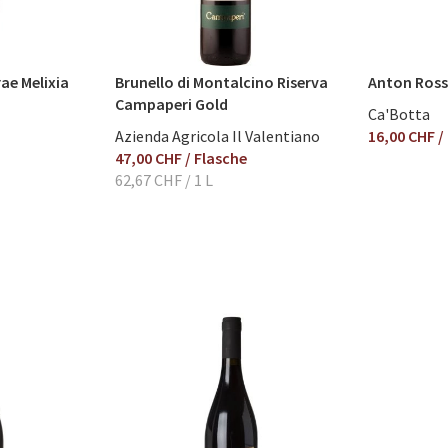
ae Melixia
Brunello di Montalcino Riserva
Anton Ros
Campaperi Gold
Ca'Botta
Azienda Agricola Il Valentiano
16,00 CHF
/
47,00 CHF
/ Flasche
62,67 CHF
/ 1 L