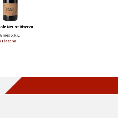
ole Merlot Riserva
ines S.R.L.
/ Flasche