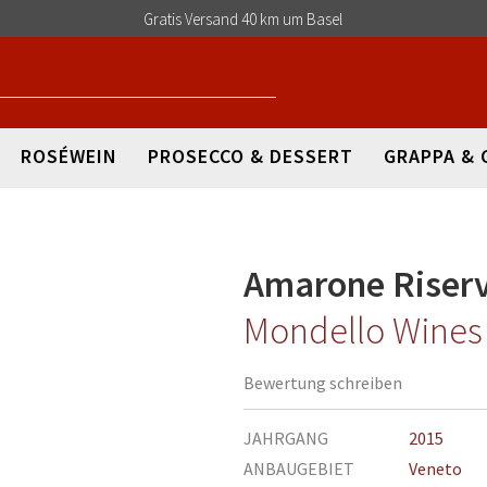
Gratis Versand 40 km um Basel
ROSÉWEIN
PROSECCO & DESSERT
GRAPPA & 
Amarone Riser
Mondello Wines 
Bewertung schreiben
Mehr
JAHRGANG
2015
Informationen
ANBAUGEBIET
Veneto