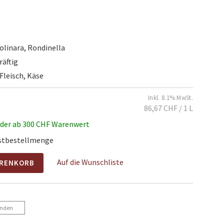
olinara, Rondinella
räftig
 Fleisch, Käse
Inkl. 8.1% MwSt.
86,67 CHF
/ 1 L
oder ab 300 CHF Warenwert
estbestellmenge
Auf die Wunschliste
ARENKORB
enden