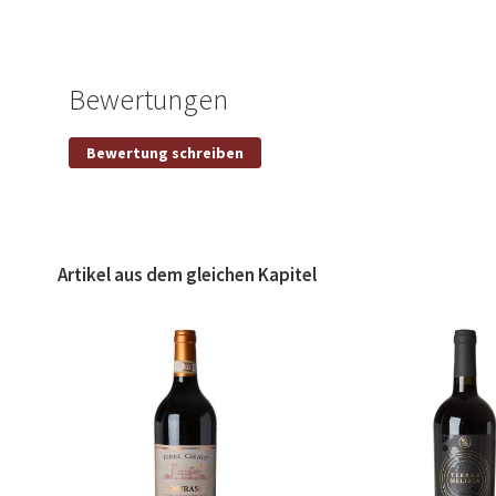
the
beginning
of
the
Bewertungen
images
gallery
Eigene Bewertung schreiben
Bewertung schreiben
Nickname
Titel
Artikel aus dem gleichen Kapitel
Bewertung