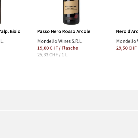
alp. Bixio
Passo Nero Rosso Arcole
Nero d’Arc
L.
Mondello Wines S.R.L.
Mondello W
19,00 CHF
/ Flasche
29,50 CHF
25,33 CHF
/ 1 L