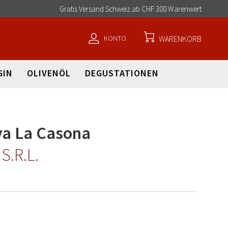
Direkt
Gratis Versand Schweiz ab CHF 300 Warenwert
zum
Inhalt
KONTO
WARENKORB
GIN
OLIVENÖL
DEGUSTATIONEN
va La Casona
S.R.L.