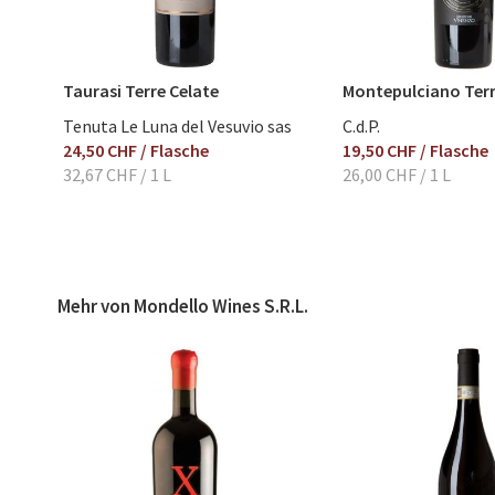
Bewertung abschicken
Taurasi Terre Celate
Montepulciano Terr
Tenuta Le Luna del Vesuvio sas
C.d.P.
24,50 CHF
/ Flasche
19,50 CHF
/ Flasche
32,67 CHF
/ 1 L
26,00 CHF
/ 1 L
Mehr von Mondello Wines S.R.L.