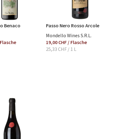
so Benaco
Passo Nero Rosso Arcole
Mondello Wines S.R.L.
 Flasche
19,00 CHF
/ Flasche
25,33 CHF
/ 1 L