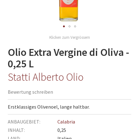
Skip
to
the
Olio Extra Vergine di Oliva -
beginning
0,25 L
of
the
Statti Alberto Olio
images
gallery
Bewertung schreiben
Erstklassiges Olivenoel, lange haltbar.
Mehr
Calabria
Informationen
0,25
Italien