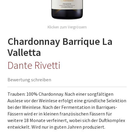
Skip
to
the
Chardonnay Barrique La
beginning
Valletta
of
the
Dante Rivetti
images
gallery
Bewertung schreiben
Trauben: 100% Chardonnay. Nach einer sorgfältigen
Auslese vor der Weinlese erfolgt eine gründliche Selektion
bei der Weinlese. Nach der Fermentation in Barriques-
Fässern wird er in kleinen französischen Fässern für
weitere 18 Monate verfeinert, wobei sich der Duftkomplex
entwickelt. Wird nur in guten Jahren produziert.