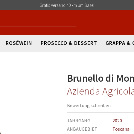
Gratis Versand 40 km um Basel
ROSÉWEIN
PROSECCO & DESSERT
GRAPPA & 
Brunello di Mo
Azienda Agricola
Bewertung schreiben
Mehr
JAHRGANG
2020
Informationen
ANBAUGEBIET
Toscana