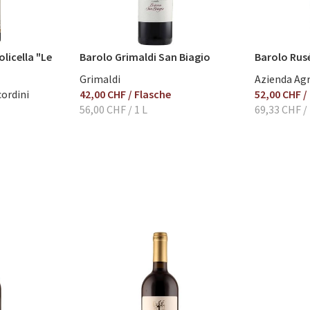
licella "Le
Barolo Grimaldi San Biagio
Barolo Rus
Grimaldi
Azienda Agr
cordini
42,00 CHF
/ Flasche
52,00 CHF
/
56,00 CHF
/ 1 L
69,33 CHF
/ 