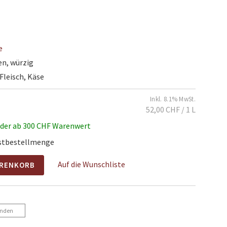
e
en, würzig
 Fleisch, Käse
Inkl. 8.1% MwSt.
52,00 CHF
/ 1 L
oder ab 300 CHF Warenwert
estbestellmenge
Auf die Wunschliste
ARENKORB
enden