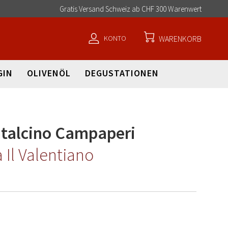
Direkt
Gratis Versand Schweiz ab CHF 300 Warenwert
zum
Inhalt
KONTO
WARENKORB
GIN
OLIVENÖL
DEGUSTATIONEN
ntalcino Campaperi
 Il Valentiano