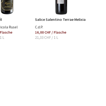
él
Salice Salentino Terrae Melixia
icola Rusel
C.d.P.
 Flasche
16,00 CHF
/ Flasche
1 L
21,33 CHF
/ 1 L