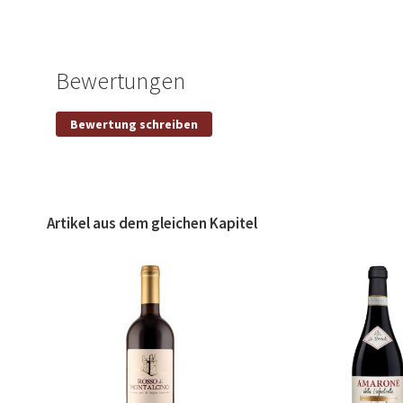
the
beginning
of
the
Bewertungen
images
gallery
Eigene Bewertung schreiben
Bewertung schreiben
Nickname
Titel
Artikel aus dem gleichen Kapitel
Bewertung