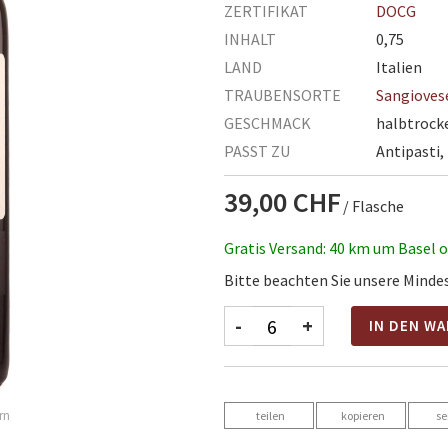
ZERTIFIKAT
DOCG
INHALT
0,75
LAND
Italien
TRAUBENSORTE
Sangioves
GESCHMACK
halbtrock
PASST ZU
Antipasti,
39,00 CHF
/ Flasche
Gratis Versand: 40 km um Basel 
Bitte beachten Sie unsere Mind
-
+
IN DEN W
teilen
kopieren
s